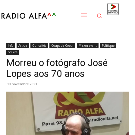
Info
Article
Curiosités
Coups de Coeur
Mis en avant
Politique
Société
Morreu o fotógrafo José
Lopes aos 70 anos
19 novembre 2023