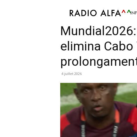
IN
Sport
Atualidade Desportiva
Futebol
Notíci
Mundial2026:
elimina Cabo
prolongamen
4 juillet 2026