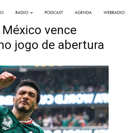
FO
RADIO
PODCAST
AGENDA
WEBRADIO
as Desportivas
 México vence
 no jogo de abertura