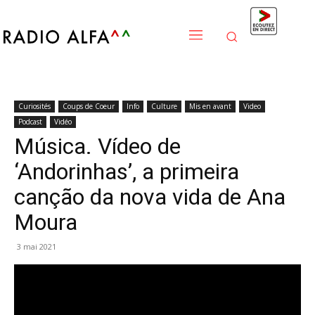
Curiosités
Coups de Coeur
Info
Culture
Mis en avant
Video
Podcast
Vidéo
Música. Vídeo de
‘Andorinhas’, a primeira
canção da nova vida de Ana
Moura
3 mai 2021