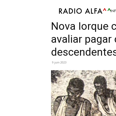
IN
Info
Article
Mis en avant
Monde
Politiqu
Nova Iorque c
avaliar paga
descendentes
9 juin 2023