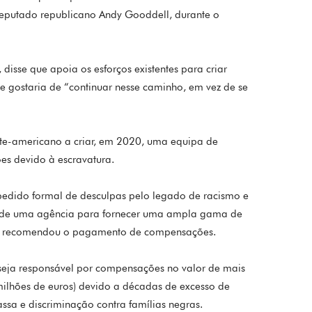
deputado republicano Andy Gooddell, durante o
 disse que apoia os esforços existentes para criar
e gostaria de “continuar nesse caminho, em vez de se
orte-americano a criar, em 2020, uma equipa de
es devido à escravatura.
dido formal de desculpas pelo legado de racismo e
ção de uma agência para fornecer uma ampla gama de
não recomendou o pagamento de compensações.
 seja responsável por compensações no valor de mais
milhões de euros) devido a décadas de excesso de
sa e discriminação contra famílias negras.