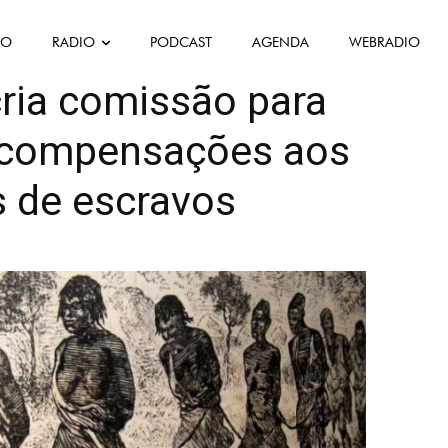
FO
RADIO
PODCAST
AGENDA
WEBRADIO
e
Política
Société
ria comissão para
r compensações aos
 de escravos