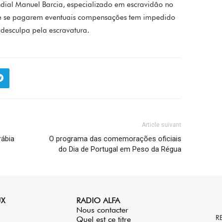
ndial Manuel Barcia, especializado em escravidão no
o de se pagarem eventuais compensações tem impedido
 desculpa pela escravatura.
Article suivant
rábia
O programa das comemorações oficiais
do Dia de Portugal em Peso da Régua
UX
RADIO ALFA
Nous contacter
R
Quel est ce titre