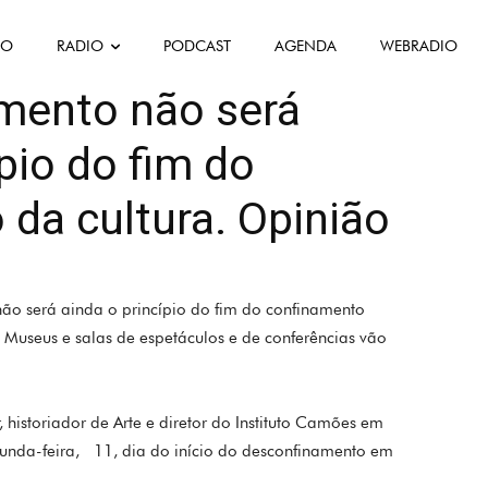
FO
RADIO
PODCAST
AGENDA
WEBRADIO
que
Opinion
Science
Société
mento não será
ípio do fim do
da cultura. Opinião
o será ainda o princípio do fim do confinamento
s. Museus e salas de espetáculos e de conferências vão
historiador de Arte e diretor do Instituto Camões em
egunda-feira, 11, dia do início do desconfinamento em