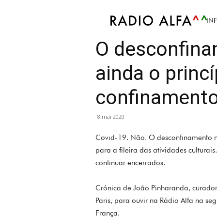
IN
Info
Culture
Mis en avant
Monde
Politi
O desconfina
ainda o princ
confinamento 
8 mai 2020
Covid-19. Não. O desconfinamento nã
para a fileira das atividades culturai
continuar encerrados.
Crónica de João Pinharanda, curador, 
Paris, para ouvir na Rádio Alfa na s
França.