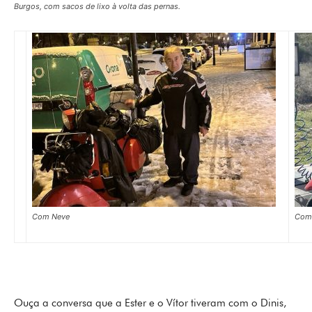
Burgos, com sacos de lixo à volta das pernas.
Com Neve
Com
Ouça a conversa que a Ester e o Vítor tiveram com o Dinis,