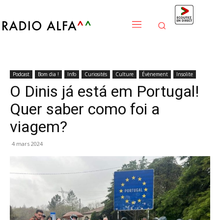
Podcast
Bom dia !
Info
Curiosités
Culture
Évènement
Insolite
O Dinis já está em Portugal!
Quer saber como foi a
viagem?
4 mars 2024