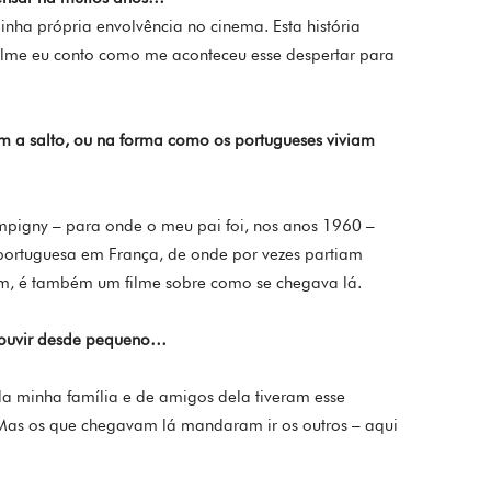
nha própria envolvência no cinema. Esta história
filme eu conto como me aconteceu esse despertar para
em a salto, ou na forma como os portugueses viviam
ampigny – para onde o meu pai foi, nos anos 1960 –
portuguesa em França, de onde por vezes partiam
im, é também um filme sobre como se chegava lá.
 ouvir desde pequeno…
da minha família e de amigos dela tiveram esse
. Mas os que chegavam lá mandaram ir os outros – aqui