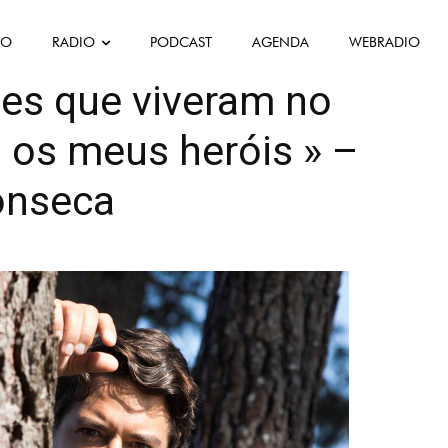
FO
RADIO
PODCAST
AGENDA
WEBRADIO
été
tes que viveram no
o os meus heróis » –
onseca