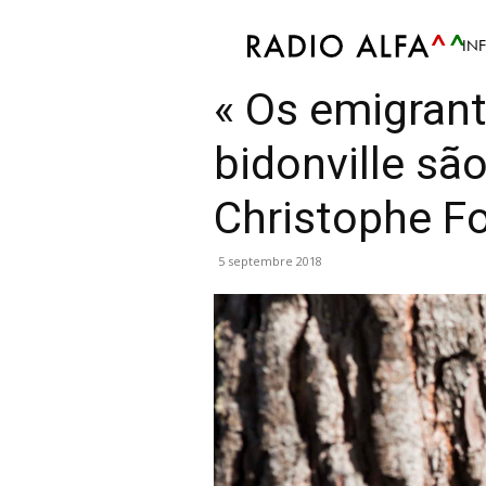
IN
Info
Culture
Mis en avant
Politique
Soci
« Os emigran
bidonville sã
Christophe F
5 septembre 2018