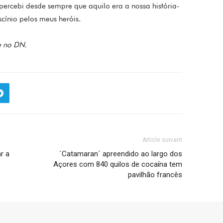
percebi desde sempre que aquilo era a nossa história-
scínio pelos meus heróis.
e no DN.
Article suivant
r a
`Catamaran´ apreendido ao largo dos
Açores com 840 quilos de cocaína tem
pavilhão francês