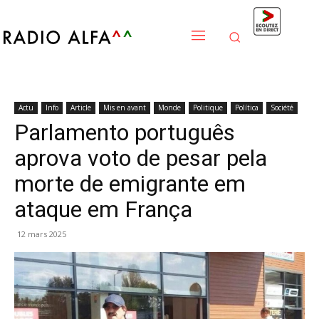
Actu
Info
Article
Mis en avant
Monde
Politique
Política
Société
Parlamento português
aprova voto de pesar pela
morte de emigrante em
ataque em França
12 mars 2025