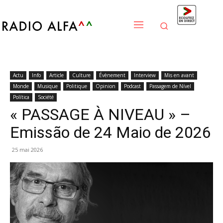
Actu
Info
Article
Culture
Évènement
Interview
Mis en avant
Monde
Musique
Politique
Opinion
Podcast
Passagem de Nível
Política
Société
« PASSAGE À NIVEAU » –
Emissão de 24 Maio de 2026
25 mai 2026