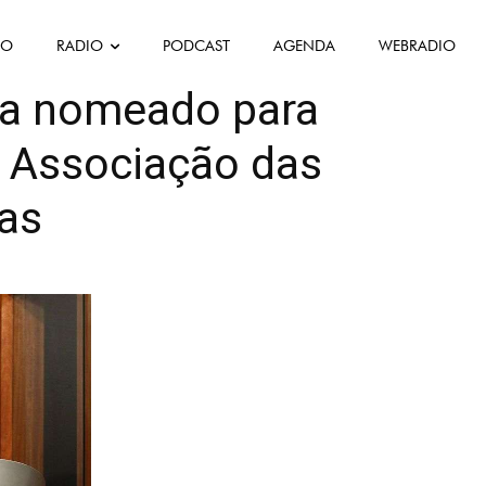
FO
RADIO
PODCAST
AGENDA
WEBRADIO
as Desportivas
ça nomeado para
a Associação das
ias