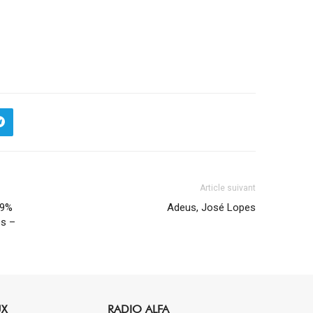
Article suivant
89%
Adeus, José Lopes
es –
UX
RADIO ALFA