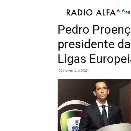
IN
Sport
Atualidade Desportiva
Futebol
Notíci
Pedro Proen
presidente d
Ligas Europe
20 novembre 2023