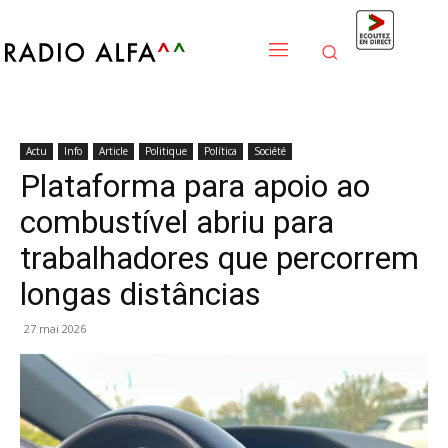
Actu
Info
Article
Politique
Política
Société
Plataforma para apoio ao
combustível abriu para
trabalhadores que percorrem
longas distâncias
27 mai 2026