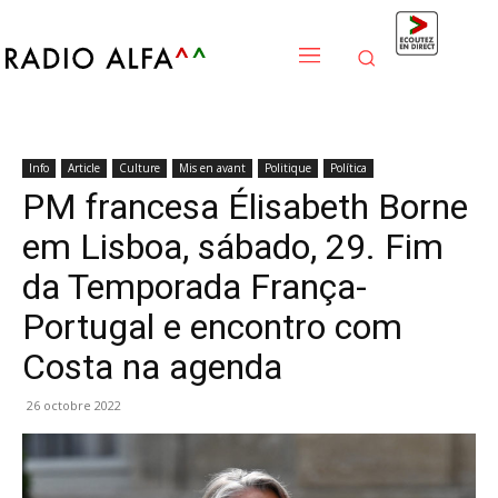
Info
Article
Culture
Mis en avant
Politique
Política
PM francesa Élisabeth Borne
em Lisboa, sábado, 29. Fim
da Temporada França-
Portugal e encontro com
Costa na agenda
26 octobre 2022