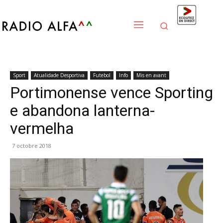
Sport
Atualidade Desportiva
Futebol
Info
Mis en avant
Portimonense vence Sporting
e abandona lanterna-
vermelha
7 octobre 2018