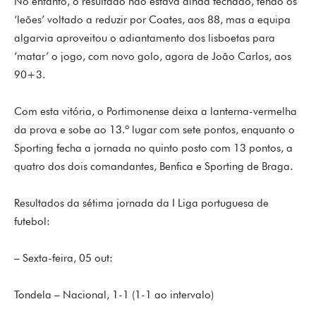
No entanto, o resultado não estava ainda fechado, tendo os
‘leões’ voltado a reduzir por Coates, aos 88, mas a equipa
algarvia aproveitou o adiantamento dos lisboetas para
‘matar’ o jogo, com novo golo, agora de João Carlos, aos
90+3.
Com esta vitória, o Portimonense deixa a lanterna-vermelha
da prova e sobe ao 13.º lugar com sete pontos, enquanto o
Sporting fecha a jornada no quinto posto com 13 pontos, a
quatro dos dois comandantes, Benfica e Sporting de Braga.
Resultados da sétima jornada da I Liga portuguesa de
futebol:
– Sexta-feira, 05 out:
Tondela – Nacional, 1-1 (1-1 ao intervalo)