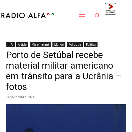
Info
Article
Mis en avant
Monde
Politique
Política
Porto de Setúbal recebe
material militar americano
em trânsito para a Ucrânia –
fotos
8 novembre 2024