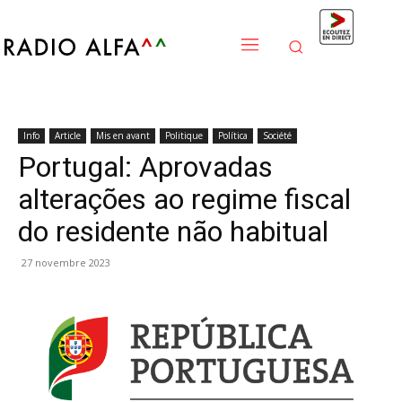
Info
Article
Mis en avant
Politique
Política
Société
Portugal: Aprovadas
alterações ao regime fiscal
do residente não habitual
27 novembre 2023