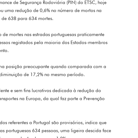
rmance de Segurança Rodoviária (PIN) do ETSC, hoje
stou uma redução de 0,6% no número de mortos na
o de 638 para 634 mortes.
 de mortes nas estradas portuguesas praticamente
essos registados pela maioria dos Estados-membros
nto.
uma posição preocupante quando comparada com a
 diminuição de 17,2% no mesmo período.
te e sem fins lucrativos dedicada à redução do
ansportes na Europa, da qual faz parte a Prevenção
os referentes a Portugal são provisórios, indica que
s portuguesas 634 pessoas, uma ligeira descida face