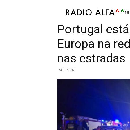
IN
Actu
Info
Article
Mis en avant
Politique
Portugal está
Europa na re
nas estradas
24 juin 2025