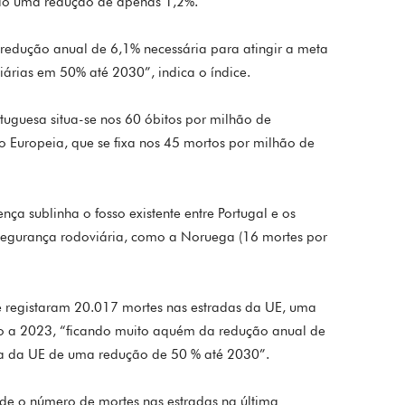
ndo uma redução de apenas 1,2%.
 redução anual de 6,1% necessária para atingir a meta
iárias em 50% até 2030”, indica o índice.
tuguesa situa-se nos 60 óbitos por milhão de
o Europeia, que se fixa nos 45 mortos por milhão de
nça sublinha o fosso existente entre Portugal e os
egurança rodoviária, como a Noruega (16 mortes por
 registaram 20.017 mortes nas estradas da UE, uma
ão a 2023, “ficando muito aquém da redução anual de
ta da UE de uma redução de 50 % até 2030”.
ade o número de mortes nas estradas na última