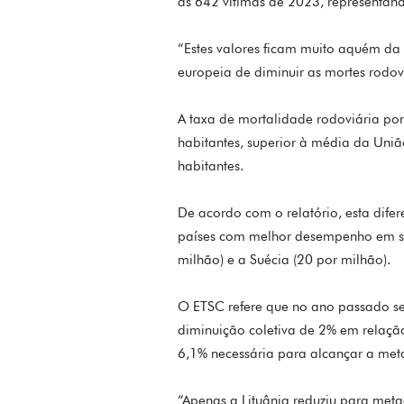
às 642 vítimas de 2023, representa
“Estes valores ficam muito aquém da
europeia de diminuir as mortes rodov
A taxa de mortalidade rodoviária por
habitantes, superior à média da Uniã
habitantes.
De acordo com o relatório, esta difere
países com melhor desempenho em s
milhão) e a Suécia (20 por milhão).
O ETSC refere que no ano passado se
diminuição coletiva de 2% em relaç
6,1% necessária para alcançar a me
“Apenas a Lituânia reduziu para met