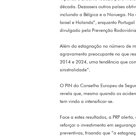
década. Dezasseis outros países ob
incluindo a Bélgica e a Noruega. No
Israel e Holanda”, enquanto Portuga
divulgado pela Prevenção Rodoviária
Além da estagnação no número de mor
agravamento preocupante no que resp
2014 e 2024, uma tendência que cont
sinistralidade”.
O PIN do Conselho Europeu de Segura
revela que, mesmo quando os acident
tem vindo a intensificar-se.
Face a estes resultados, a PRP alert
reforçar o investimento em seguranç
preventivas, frisando que “a estagna