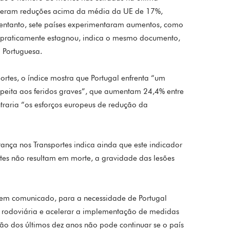
tiveram reduções acima da média da UE de 17%,
 entanto, sete países experimentaram aumentos, como
l praticamente estagnou, indica o mesmo documento,
 Portuguesa.
tes, o índice mostra que Portugal enfrenta “um
eita aos feridos graves”, que aumentam 24,4% entre
raria “os esforços europeus de redução da
nça nos Transportes indica ainda que este indicador
es não resultam em morte, a gravidade das lesões
a, em comunicado, para a necessidade de Portugal
a rodoviária e acelerar a implementação de medidas
ção dos últimos dez anos não pode continuar se o país