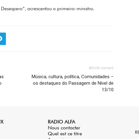
Desespero”, acrescentou o primeiro-ministro.
Article suivant
as
Música, cultura, política, Comunidades –
o
os destaques do Passagem de Nível de
13/10
UX
RADIO ALFA
Nous contacter
R
Quel est ce titre