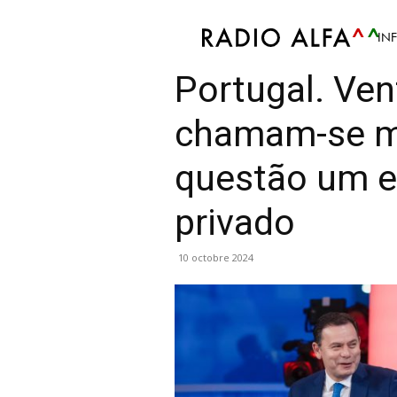
IN
Info
Article
Mis en avant
Politique
Políti
Portugal. Ve
chamam-se m
questão um e
privado
10 octobre 2024