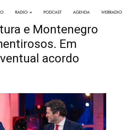
FO
RADIO
PODCAST
AGENDA
WEBRADIO
ca
ntura e Montenegro
entirosos. Em
ventual acordo