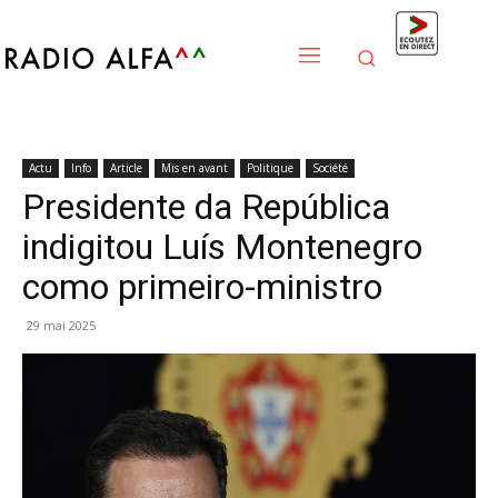
Actu
Info
Article
Mis en avant
Politique
Société
Presidente da República
indigitou Luís Montenegro
como primeiro-ministro
29 mai 2025