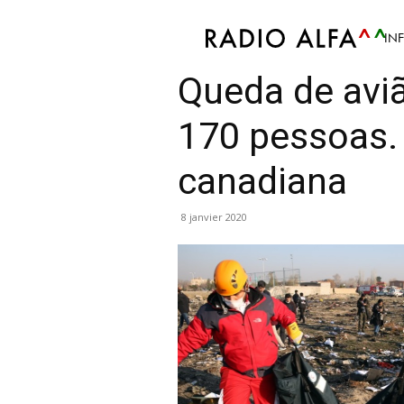
IN
Info
Mis en avant
Politique
Société
Queda de avi
170 pessoas. 
canadiana
8 janvier 2020