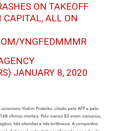
RASHES ON TAKEOFF
 CAPITAL, ALL ON
.COM/YNGFEDMMMR
 AGENCY
RS)
JANUARY 8, 2020
ucraniano Vadim Pristaiko​​, citado pela AFP e pela
168 vítimas mortais. Pelo menos 82 eram iranianos,
egãos, três alemães e três britânicos. A companhia