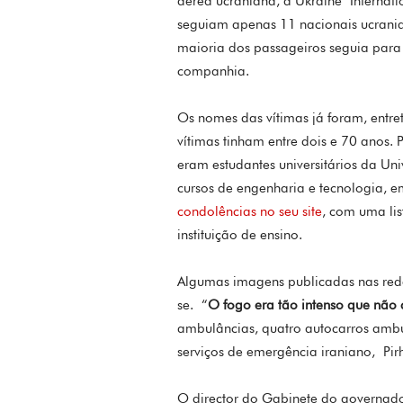
aérea ucraniana, a Ukraine Internati
seguiam apenas 11 nacionais ucrania
maioria dos passageiros seguia para 
companhia.
Os nomes das vítimas já foram, entr
vítimas tinham entre dois e 70 anos.
eram estudantes universitários da Un
cursos de engenharia e tecnologia, 
condolências no seu site
, com uma li
instituição de ensino.
Algumas imagens publicadas nas red
se. “
O fogo era tão intenso que não
ambulâncias, quatro autocarros ambul
serviços de emergência iraniano, Pirh
O director do Gabinete do governado