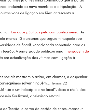
onal Airlines já antes tinha confirmado que a bordo
nos, incluindo os nove membros da tripulação. A
outros voos de ligação em Kiev, acrescenta a
etanto,
tornados públicos pela companhia aérea
. As
 Pelo menos 13 iranianos que seguiam naquele voo
iversidade de Sharif, vocacionada sobretudo para os
em Teerão. A universidade publicou uma
mensagem de
sta em actualização das vítimas com ligação à
es sociais mostram o avião, em chamas, a despenhar-
 conseguimos salvar ninguém
… Temos 22
ância e um helicóptero no local”, disse o chefe dos
ossein Koulivand, à televisão estatal.
r de Teerão, a cargo da gestão de crises, Mansour