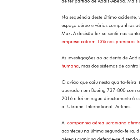
de ter partido de Addis-Abeba. Mais 
Na sequência deste último acidente, 
espaço aéreo e várias companhias a
Max. A decisão fez-se sentir nas con
empresa caíram 13% nos primeiros t
As investigações ao acidente de Ad
humana
, mas dos sistemas de contro
O avião que caiu nesta quarta-feira
operado num Boeing 737-800 com a m
2016 e foi entregue directamente à c
a Ukraine International Airlines.
A
companhia aérea ucraniana afirma 
aconteceu na última segunda-feira, d
aérea ucraniana defende-se dizendo 