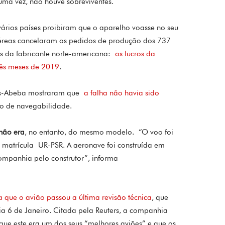
uma vez, não houve sobreviventes.
vários países proibiram que o aparelho voasse no seu
éreas cancelaram os pedidos de produção dos 737
tas da fabricante norte-americana:
os lucros da
rês meses de 2019
.
dis-Abeba mostraram que
a falha não havia sido
lo de navegabilidade.
não era
, no entanto, do mesmo modelo. “O voo foi
atrícula UR-PSR. A aeronave foi construída em
ompanhia pelo construtor”, informa
que o avião passou a última revisão técnica
, que
ia 6 de Janeiro. Citada pela Reuters, a companhia
que este era um dos seus “melhores aviões” e que os