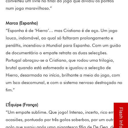
converteu um livre no final do jogo que dividiu os pontos
num jogo maravilhoso.”
Marca (Espanha)
“Espanha é de ‘Hierro’… mas Cristiano é de aço. Um jogo
louco, indomável, ao qual só faltaram prolongamento e
penáltis, incendiou o Mundial para Espanha. Com um guião
de documentário o empate retrata as duas selecções.
Portugal abraçou-se a Cristiano, que rodou uma trilogia,
brutal quando está esfomeado e igualou a selecção de
Hierro, desarmada no início, brilhante a meio do jogo, com
um Isco descomunal, e com o sistema nervoso destroçado no
fim.”
L’Équipe (França)
Flash Info
“Um empate sublime. Que jogo! Intenso, incerto, rico em
ocasiões, pontuado por três golos soberbos, por um outro
golo que surgiu após uma gigantesca fífia de De Gea, de um