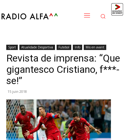
Sport
Atualidade Desportiva
Futebol
Info
Mis en avant
Revista de imprensa: “Que
gigantesco Cristiano, f***-
se!”
15 juin 2018