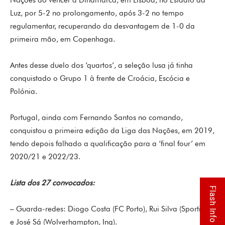
Nações ao vencer a Dinamarca, em Lisboa, no Estádio da
Luz, por 5-2 no prolongamento, após 3-2 no tempo
regulamentar, recuperando da desvantagem de 1-0 da
primeira mão, em Copenhaga.
Antes desse duelo dos ‘quartos’, a seleção lusa já tinha
conquistado o Grupo 1 à frente de Croácia, Escócia e
Polónia.
Portugal, ainda com Fernando Santos no comando,
conquistou a primeira edição da Liga das Nações, em 2019,
tendo depois falhado a qualificação para a ‘final four’ em
2020/21 e 2022/23.
Lista dos 27 convocados:
Flash Info
– Guarda-redes: Diogo Costa (FC Porto), Rui Silva (Sporting)
e José Sá (Wolverhampton, Ing).