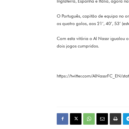
Inglaterra, Espanha e Itália, agora n
O Português, capitão de equipa no on
os quatro golos, aos 21’, 40’, 53’ (est
Com esta vitória o Al Nassr igualou
dois jogos cumpridos.
https://twitter.com/AlNassrFC_EN/