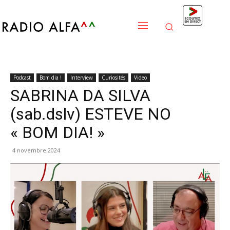
Podcast
Bom dia !
Interview
Curiosités
Video
SABRINA DA SILVA
(sab.dslv) ESTEVE NO
« BOM DIA! »
4 novembre 2024