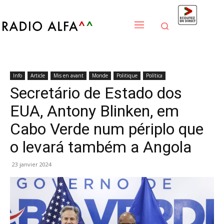
Info
Article
Mis en avant
Monde
Politique
Política
Secretário de Estado dos
EUA, Antony Blinken, em
Cabo Verde num périplo que
o levará também a Angola
23 janvier 2024