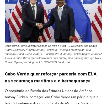
Cape Verde Prime Minister Ulisses Correia e Silva (R) welcomes the United
States Secretary of State Antony Blinken (L), during a meeting at Praia,
Santiago Island, Cape Verde, 22 January 2024. Antony Blinken begins a tour of
Africa in Cabo Verde that will take him until Friday, also passing through Ivory
Coast, Nigeria, and Angola. ELTON MONTEIRO/LUSA
Cabo Verde quer reforçar parceria com EUA
na segurança marítima e cibersegurança.
O secretário de Estado dos Estados Unidos da América,
Antony Blinken, começou em Cabo Verde um périplo que o
levará também a Angola, à Costa do Marfim e Nigéria.