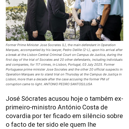
Former Prime Minister Jose Socrates (L), the main defendant in Operation
Marques, accompanied by his lawyer, Pedro Delille (2-L), upon his arrival after
a break at the Lisbon Central Criminal Court on Campus de Justica, during the
first day of the trial of Socrates and 20 other defendants, including individuals
and companies, for 117 crimes, in Lisbon, Portugal, 03 July 2025. Former
Portuguese prime minister Jose Socrates and the other 20 official suspects in
Operation Marques are to stand trial on Thursday at the Campus de Justiça in
Lisbon, more than a decade after the case accusing the former PM of
corruption came to light. ANTONIO PEDRO SANTOS/LUSA
José Sócrates acusou hoje o também ex-
primeiro-ministro António Costa de
covardia por ter ficado em silêncio sobre
o facto de ter sido ele quem lhe