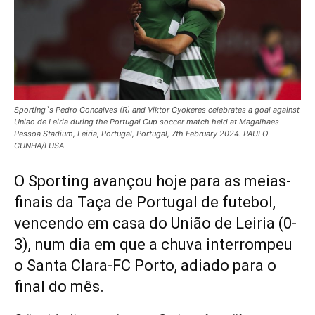
Sporting`s Pedro Goncalves (R) and Viktor Gyokeres celebrates a goal against
Uniao de Leiria during the Portugal Cup soccer match held at Magalhaes
Pessoa Stadium, Leiria, Portugal, Portugal, 7th February 2024. PAULO
CUNHA/LUSA
O Sporting avançou hoje para as meias-
finais da Taça de Portugal de futebol,
vencendo em casa do União de Leiria (0-
3), num dia em que a chuva interrompeu
o Santa Clara-FC Porto, adiado para o
final do mês.