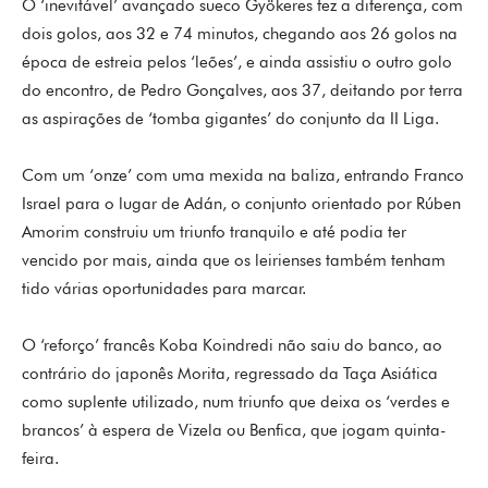
O ‘inevitável’ avançado sueco Gyökeres fez a diferença, com
dois golos, aos 32 e 74 minutos, chegando aos 26 golos na
época de estreia pelos ‘leões’, e ainda assistiu o outro golo
do encontro, de Pedro Gonçalves, aos 37, deitando por terra
as aspirações de ‘tomba gigantes’ do conjunto da II Liga.
Com um ‘onze’ com uma mexida na baliza, entrando Franco
Israel para o lugar de Adán, o conjunto orientado por Rúben
Amorim construiu um triunfo tranquilo e até podia ter
vencido por mais, ainda que os leirienses também tenham
tido várias oportunidades para marcar.
O ‘reforço’ francês Koba Koindredi não saiu do banco, ao
contrário do japonês Morita, regressado da Taça Asiática
como suplente utilizado, num triunfo que deixa os ‘verdes e
brancos’ à espera de Vizela ou Benfica, que jogam quinta-
feira.