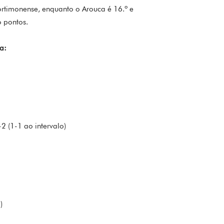
ortimonense, enquanto o Arouca é 16.º e
o pontos.
a:
2 (1-1 ao intervalo)
)