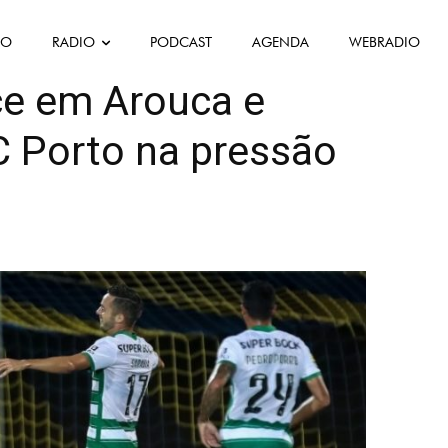
FO
RADIO
PODCAST
AGENDA
WEBRADIO
as Desportivas
Portugal
ce em Arouca e
C Porto na pressão