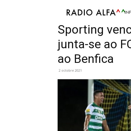
IN
Sport
Atualidade Desportiva
Futebol
Notíci
Sporting ven
junta-se ao F
ao Benfica
2 octobre 2021