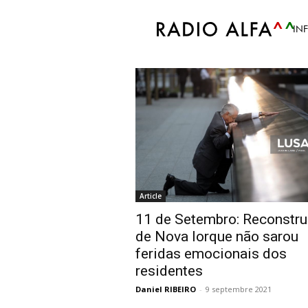
Accueil
Tags
11 de setembro
IN
Tag: 11 de setemb
Article
11 de Setembro: Reconstr
de Nova Iorque não sarou
feridas emocionais dos
residentes
Daniel RIBEIRO
-
9 septembre 2021