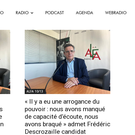
Val-de-Marne
FO
RADIO
PODCAST
AGENDA
WEBRADIO
ription du Val-de-Marne
ALFA 10/13
« Il y a eu une arrogance du
s
pouvoir : nous avons manqué
e
de capacité d’écoute, nous
in
avons braqué » admet Frédéric
Descrozaille candidat