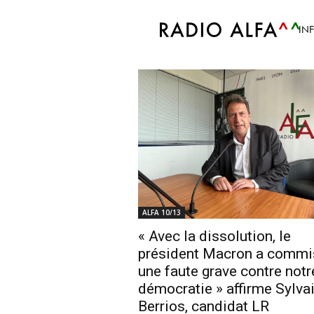
Accueil
Tags
1ère circonscription du 
IN
Tag: 1ère circonsc
ALFA 10/13
« Avec la dissolution, le
président Macron a commi
une faute grave contre notr
démocratie » affirme Sylva
Berrios, candidat LR