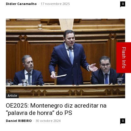
Didier Caramalho
-
17 novembre 2025
0
Flash Info
Article
OE2025: Montenegro diz acreditar na
“palavra de honra” do PS
Daniel RIBEIRO
-
30 octobre 2024
0