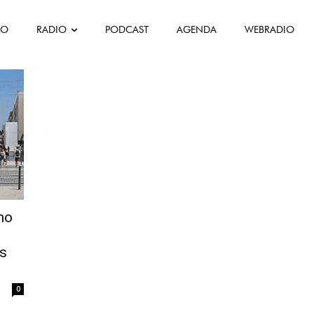
FO
RADIO
PODCAST
AGENDA
WEBRADIO
ador
ho
s
0