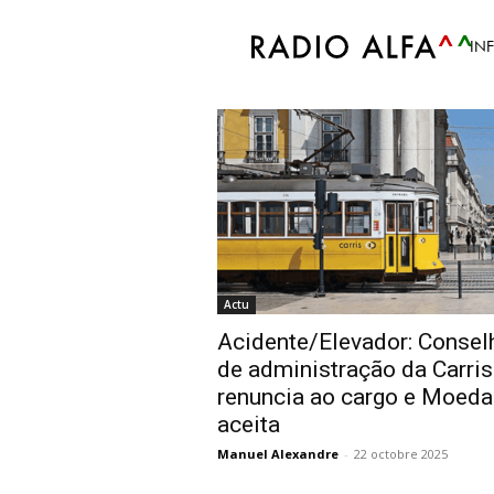
Accueil
Tags
Acidente/Elevador
IN
Tag: Acidente/Elev
Actu
Acidente/Elevador: Consel
de administração da Carris
renuncia ao cargo e Moeda
aceita
Manuel Alexandre
-
22 octobre 2025