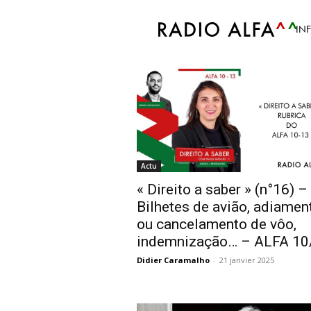
Accueil
Tags
Adiamento
IN
Tag: adiamento
Actu
« Direito a saber » (n°16) –
Bilhetes de avião, adiamen
ou cancelamento de vôo,
indemnização… – ALFA 10
Didier Caramalho
-
21 janvier 2025