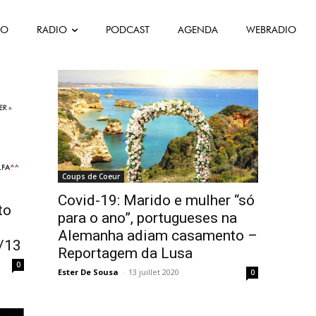
FO
RADIO
PODCAST
AGENDA
WEBRADIO
Coups de Coeur
Covid-19: Marido e mulher “só
to
para o ano”, portugueses na
Alemanha adiam casamento –
/13
Reportagem da Lusa
0
Ester De Sousa
-
13 juillet 2020
0