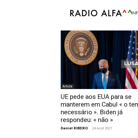
Accueil
Tags
Afeganistão retirada EUA
IN
Tag: Afeganistão r
Article
UE pede aos EUA para se
manterem em Cabul « o te
necessário ». Biden já
respondeu: « não »
Daniel RIBEIRO
-
24 août 2021