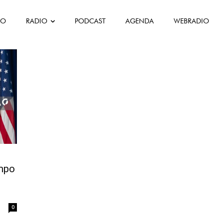
FO
RADIO
PODCAST
AGENDA
WEBRADIO
etirada EUA
mpo
0