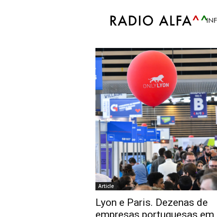
Accueil
Tags
Aicep feiras Françaeiras
IN
Tag: aicep feiras F
Article
Lyon e Paris. Dezenas de
empresas portuguesas em