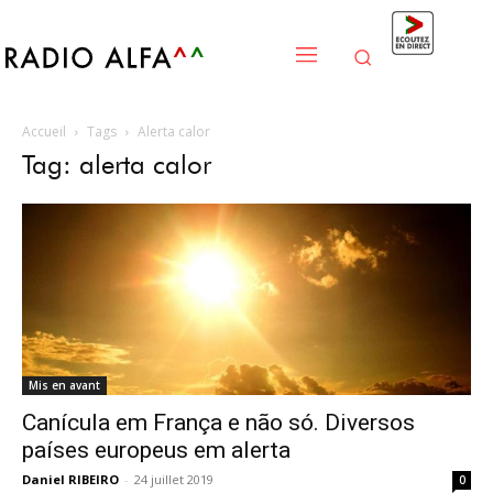
Accueil
Tags
Alerta calor
Tag: alerta calor
Mis en avant
Canícula em França e não só. Diversos
países europeus em alerta
Daniel RIBEIRO
-
24 juillet 2019
0