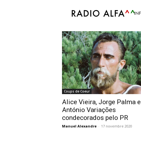
Accueil
Tags
Alice Vieira
IN
Tag: Alice Vieira
Coups de Coeur
Alice Vieira, Jorge Palma e
António Variações
condecorados pelo PR
Manuel Alexandre
-
17 novembre 2020