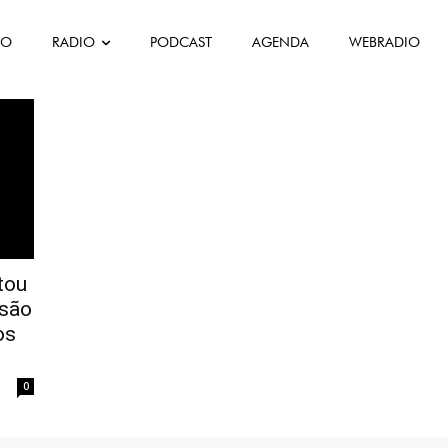
FO
RADIO
PODCAST
AGENDA
WEBRADIO
is
tou
isão
os
0