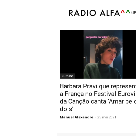
Accueil
Tags
Amar pelos dois
IN
Tag: Amar pelos do
Culture
Barbara Pravi que represen
a França no Festival Eurov
da Canção canta ‘Amar pel
dois’
Manuel Alexandre
-
25 mai 2021