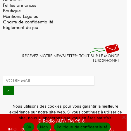
Petites annonces
Boutique
Mentions Légales
Charte de confidentialité
Règlement de jeu
RECEVEZ NOTRE NEWSLETTER: TOUT SUR LE MONDE
LUSOPHONE !
Nous utilisons des cookies pour vous garantir la meilleure
expérience sur notre site web. Si vous continuez à utiliser ce
site, nous supposerons que vous en êtes satisfait.
© Radio ALFA FM 98.6
Ok
Non
Politique de confidentialité
INFO
RADIO
PODCAST
AGENDA
WEBRADIO
BOUTIQUE