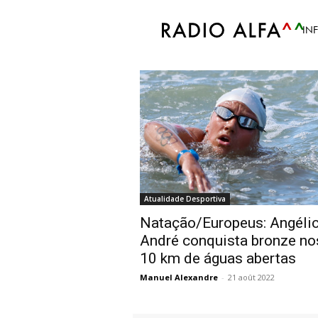
Accueil
Tags
Angélica André
IN
Tag: Angélica Andr
Atualidade Desportiva
Natação/Europeus: Angéli
André conquista bronze no
10 km de águas abertas
Manuel Alexandre
-
21 août 2022