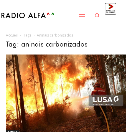
Accueil
Tags
Aninais carbonizados
Tag: aninais carbonizados