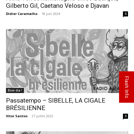
Gilberto Gil, Caetano Veloso e Djavan
Didier Caramalho
-
18 juin 2024
0
Flash Info
Bom dia !
Passatempo – SIBELLE, LA CIGALE
BRÉSILIENNE
Vitor Santos
-
27 juillet 2022
0