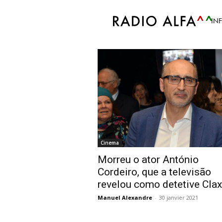
Accueil
Tags
António Cordeiro
IN
Tag: António Corde
Cinema
Morreu o ator António
Cordeiro, que a televisão
revelou como detetive Cla
Manuel Alexandre
-
30 janvier 2021