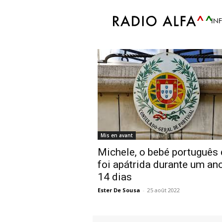
Accueil
Tags
Apátrida
IN
Tag: Apátrida
Mis en avant
Michele, o bebé português
foi apátrida durante um an
14 dias
Ester De Sousa
-
25 août 2022