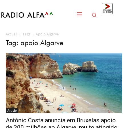
Accueil
Tags
Apoio Algarve
Tag: apoio Algarve
Article
António Costa anuncia em Bruxelas apoio
de 300 milhões ao Algarve, muito atingido