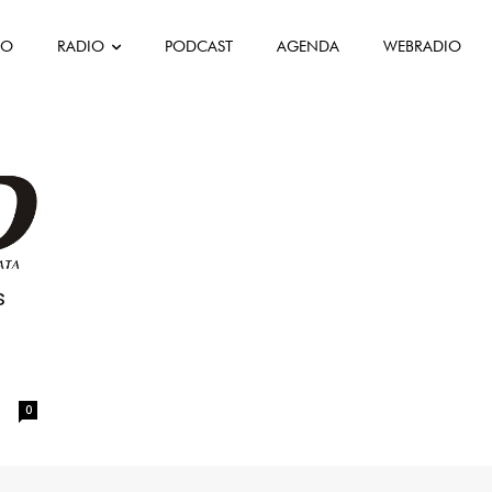
ora
FO
RADIO
PODCAST
AGENDA
WEBRADIO
ções diáspora
s
0