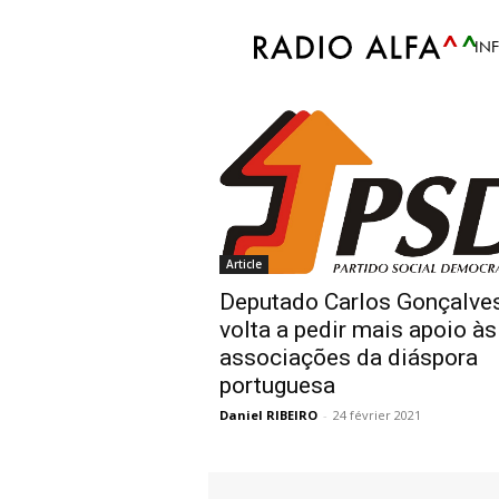
Accueil
Tags
Apoio associações diásp
IN
Tag: Apoio associa
Article
Deputado Carlos Gonçalve
volta a pedir mais apoio às
associações da diáspora
portuguesa
Daniel RIBEIRO
-
24 février 2021