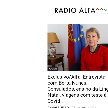
Accueil
Tags
Atendimento Consulados
IN
Tag: Atendimento 
Article
Exclusivo/Alfa. Entrevista
com Berta Nunes.
Consulados, ensino da Lín
Natal, viagens com teste à
Covid…
Daniel RIBEIRO
-
26 novembre 2021