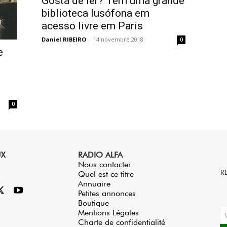
Gosta de ler? Tem uma grande
biblioteca lusófona em
acesso livre em Paris
Daniel RIBEIRO
-
14 novembre 2018
0
e
m
0
UX
RADIO ALFA
Nous contacter
R
Quel est ce titre
Annuaire
Petites annonces
Boutique
Mentions Légales
Charte de confidentialité