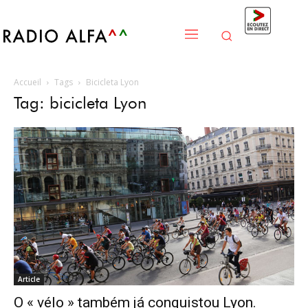
Accueil
Tags
Bicicleta Lyon
Tag: bicicleta Lyon
Article
O « vélo » também já conquistou Lyon.