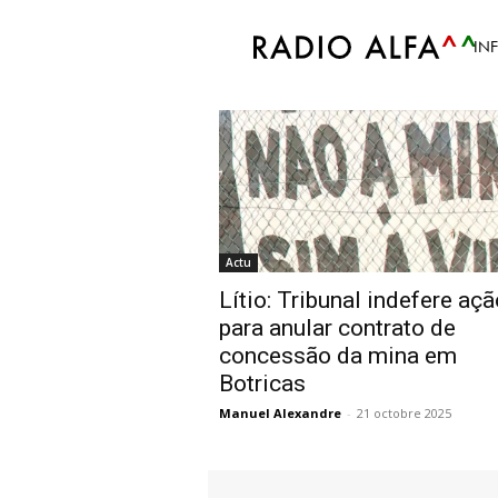
Accueil
Tags
Boticas
IN
Tag: Boticas
Actu
Lítio: Tribunal indefere aç
para anular contrato de
concessão da mina em
Botricas
Manuel Alexandre
-
21 octobre 2025